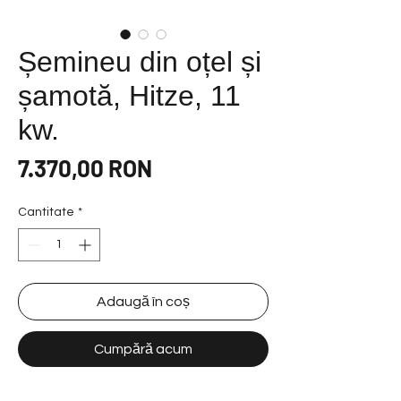
Șemineu din oțel și
șamotă, Hitze, 11
kw.
Preț
7.370,00 RON
Cantitate
*
Adaugă în coș
Cumpără acum