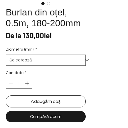
Burlan din oțel,
0.5m, 180-200mm
Preț
De la
130,00lei
redus
Diametru (mm):
*
Cantitate
*
Adaugă în coș
Cumpără acum