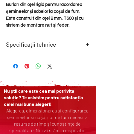
Burlan din oțel rigid pentru racordarea
șemineelor și sobelor la coșul de fum.
Este construit din oțel 2 mm, T600 și cu
sistem de montare nut și feder.
Specificații tehnice
Lungime:
0.5 m
Conectare:
Nu știi care este cea mai potrivită
Nut si feder
soluție? Te asistăm pentru satisfacția
celei mai bune alegeri!
Alegerea, dimensionarea și configurarea
Grosime perete:
șemineelor și coșurilor de fum necesită
2 mm
resurse de timp și cunoștințe de
specialitate. Noi vă stăm la dispoziție