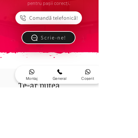
pentru pașii corecți.
Clasă de rezistență la temperatură:
T600
Comandă telefonică!
Scrie-ne!
Diametre disponibile (mm):
180,200
Garanție:
2 ani
Montaj
General
Coșerit
Te-ar putea
interesa