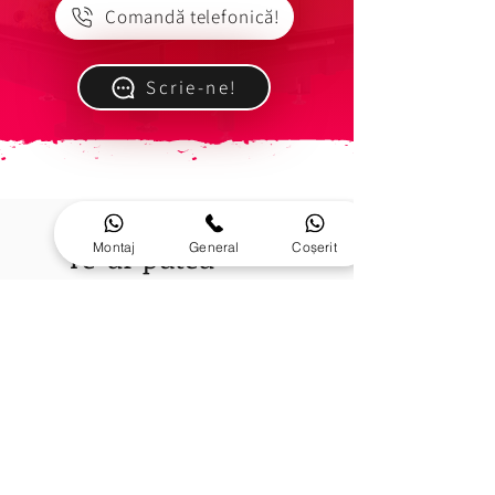
Comandă telefonică!
Scrie-ne!
Montaj
General
Coșerit
Te-ar putea
interesa