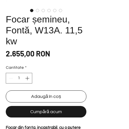
Focar șemineu,
Fontă, W13A. 11,5
kw
Preț
2.655,00 RON
Cantitate
*
Adaugă în coș
Cumpără acum
Focar din fonta, incastrabil, cu o putere