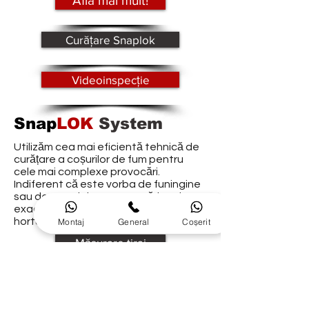
Află mai mult!
Curățare Snaplok
Videoinspecție
Snap
LOK
System
Utilizăm cea mai eficientă tehnică de
curățare a coșurilor de fum pentru
cele mai complexe provocări.
Indiferent că este vorba de funingine
sau depuneri de gutron întărit, știm
exact ce avem de făcut pentru ca
hortul tău să rămână curat.
Montaj
General
Coșerit
Măsurare tiraj
Tubare a coșului