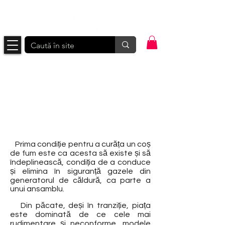
Ce este un coș de fum sau
ce ar trebui să fie?
Prima condiție pentru a curăța un coș
de fum este ca acesta să existe și să
îndeplinească, condiția de a conduce
și elimina în siguranță gazele din
generatorul de căldură, ca parte a
unui ansamblu.
Din păcate, deși în tranziție, piața
este dominată de ce cele mai
rudimentare și neconforme, modele