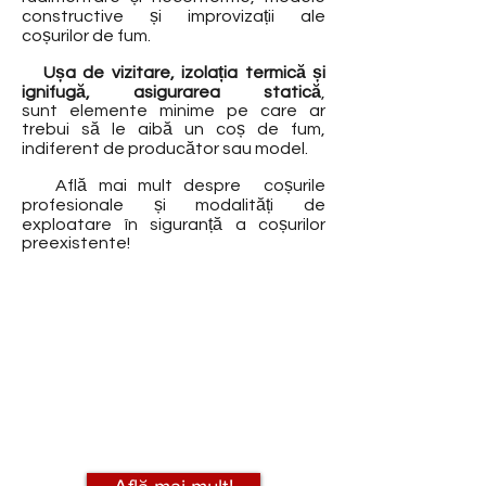
constructive și improvizații ale
coșurilor de fum.
Ușa de vizitare, izolația termică și
ignifugă, asigurarea statică
,
sunt elemente minime pe care ar
trebui să le aibă un coș de fum,
indiferent de producător sau model.
Află mai mult despre coșurile
profesionale și modalități de
exploatare în siguranță a coșurilor
preexistente!