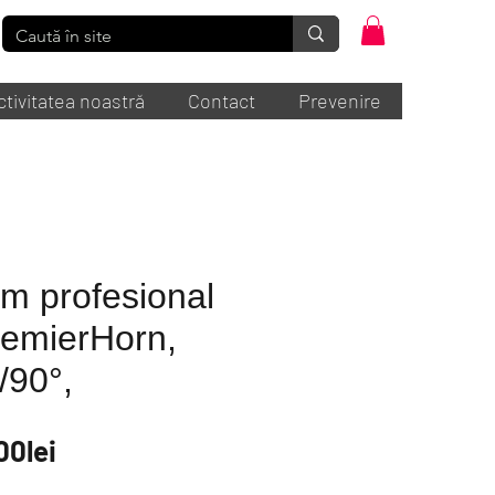
ctivitatea noastră
Contact
Prevenire
m profesional
remierHorn,
/90°,
Preț
00lei
redus