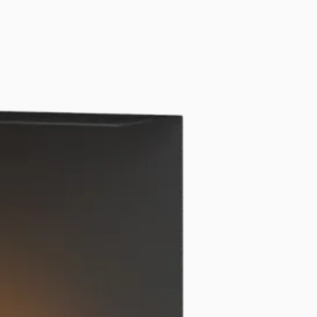
t pentru centralele termice pe
 Se va folosi doar varianta cu
u a asigura tirajul necesar și
sistemul de horn se acordă doar
e utilizează sistemul complet și
ologia prescrisă de producător.