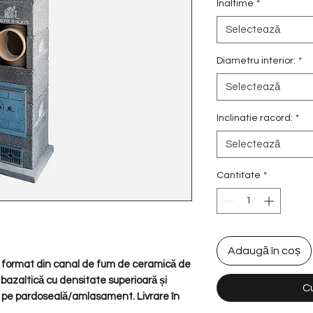
Înaltime
*
Selectează
Diametru interior:
*
Selectează
Inclinatie racord:
*
Selectează
Cantitate
*
Adaugă în coș
 format din canal de fum de ceramică de
 bazaltică cu densitate superioară și
C
 pe pardoseală/amlasament. Livrare în