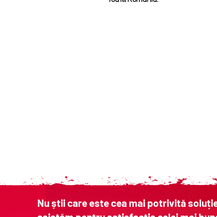
Nu știi care este cea mai potrivită soluți
asistăm pentru satisfacția celei mai bun