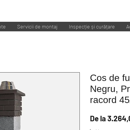
ote
Servicii de montaj
Inspecție și curățare
A
Cos de fu
Negru, P
racord 45
De la
3.264,