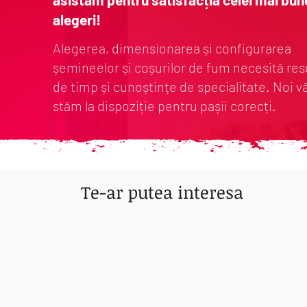
alegeri!
Alegerea, dimensionarea și configurarea
șemineelor și coșurilor de fum necesită re
de timp și cunoștințe de specialitate. Noi v
stăm la dispoziție pentru pașii corecți.
Te-ar putea interesa