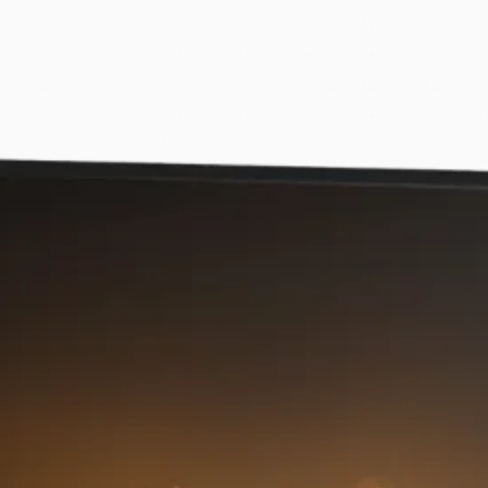
coșul va fi folosi
lemn/cărbune/etc.
con de INOX pentr
corect;
Garanția pentru 
în cazul în care s
se respectă tehn